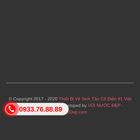
© Copyright 2017 - 2020
Thiết Bị Vệ Sinh Tân Cổ Điển #1 Việt
Nam
· Designed and Developed by
VÒI NƯỚC ĐẸP -
0933.76.88.89
VoiNuocDep.com