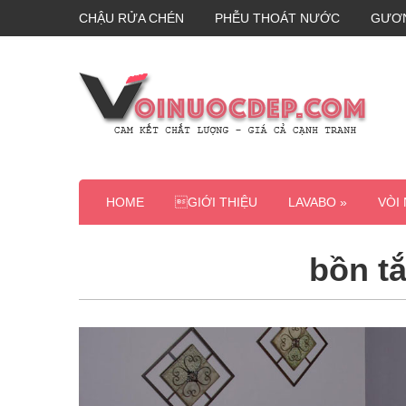
CHẬU RỬA CHÉN
PHỄU THOÁT NƯỚC
GƯƠ
HOME
GIỚI THIỆU
LAVABO »
VÒI
bồn t