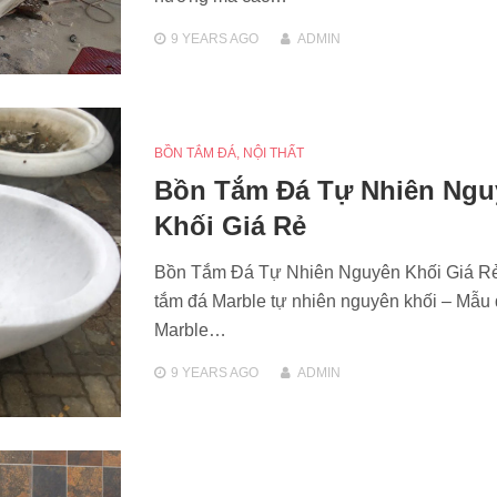
9 YEARS
AGO
ADMIN
BỒN TẮM ĐÁ
,
NỘI THẤT
Bồn Tắm Đá Tự Nhiên Ngu
Khối Giá Rẻ
Bồn Tắm Đá Tự Nhiên Nguyên Khối Giá R
tắm đá Marble tự nhiên nguyên khối – Mẫu 
Marble…
9 YEARS
AGO
ADMIN