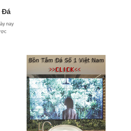
 Đá
ày nay
được