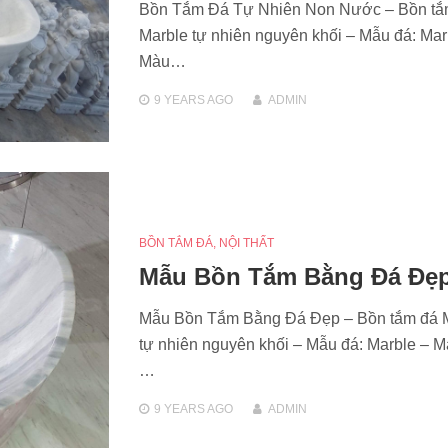
Bồn Tắm Đá Tự Nhiên Non Nước – Bồn tắ
Marble tự nhiên nguyên khối – Mẫu đá: Mar
Màu…
9 YEARS
AGO
ADMIN
BỒN TẮM ĐÁ
,
NỘI THẤT
Mẫu Bồn Tắm Bằng Đá Đẹ
Mẫu Bồn Tắm Bằng Đá Đẹp – Bồn tắm đá 
tự nhiên nguyên khối – Mẫu đá: Marble – M
…
9 YEARS
AGO
ADMIN