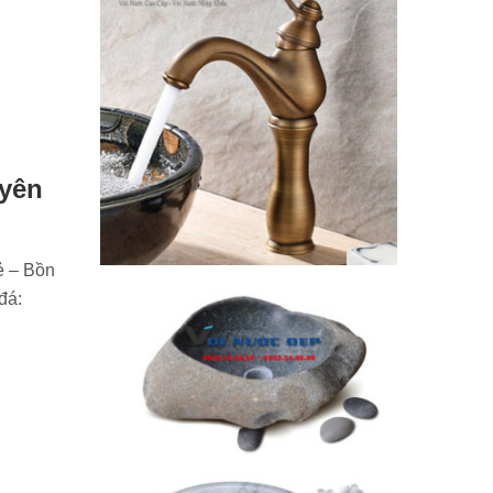
yên
ẻ – Bồn
đá: