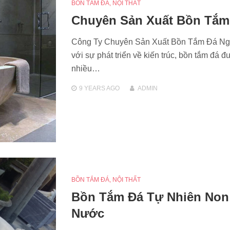
BỒN TẮM ĐÁ
,
NỘI THẤT
Chuyên Sản Xuất Bồn Tắm
Công Ty Chuyên Sản Xuất Bồn Tắm Đá Ng
với sự phát triển về kiến trúc, bồn tắm đá 
nhiều…
9 YEARS
AGO
ADMIN
BỒN TẮM ĐÁ
,
NỘI THẤT
Bồn Tắm Đá Tự Nhiên Non
Nước