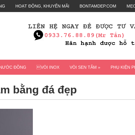
NG
HOẠT ĐỘNG, KHUYẾN MÃI
BONTAMDEP.COM
MẸO
 NƯỚC ĐỒNG
VÒI INOX
VÒI SEN TẮM »
PHỤ KIỆN 
ắm bằng đá đẹp