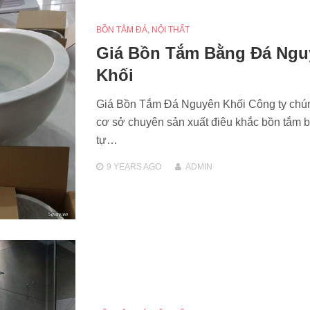
BỒN TẮM ĐÁ
,
NỘI THẤT
Giá Bồn Tắm Bằng Đá Ngu
Khối
Giá Bồn Tắm Đá Nguyên Khối Công ty chúng
cơ sở chuyên sản xuất điêu khắc bồn tắm 
tự…
9 YEARS
AGO
ADMIN