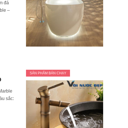
m đá
ble –
SẢN PHẨM BÁN CHẠY
p
Marble
àu sắc: