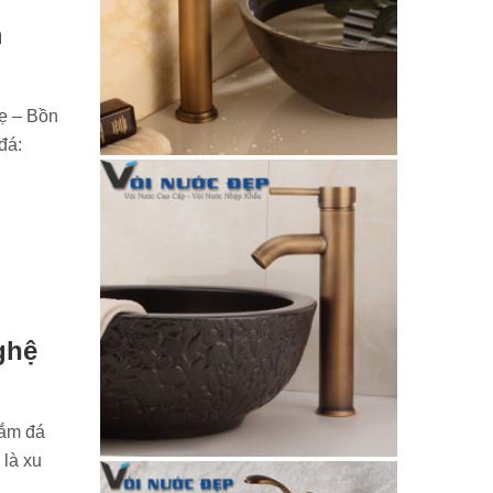
m
ẹ – Bồn
đá:
ghệ
ắm đá
 là xu