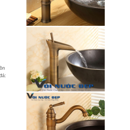
ồn
đá: