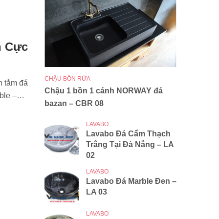
n Cực
CHẬU BỒN RỬA
n tắm đá
Chậu 1 bồn 1 cánh NORWAY đá
rble –…
bazan – CBR 08
LAVABO
Lavabo Đá Cẩm Thạch
Trắng Tại Đà Nẵng – LA
02
LAVABO
Lavabo Đá Marble Đen –
LA 03
LAVABO