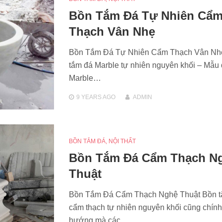
Bồn Tắm Đá Tự Nhiên Cẩ
Thạch Vân Nhẹ
Bồn Tắm Đá Tự Nhiên Cẩm Thạch Vân Nh
tắm đá Marble tự nhiên nguyên khối – Mẫu 
Marble…
9 YEARS
AGO
ADMIN
BỒN TẮM ĐÁ
,
NỘI THẤT
Bồn Tắm Đá Cẩm Thạch N
Thuật
Bồn Tắm Đá Cẩm Thạch Nghệ Thuật Bồn t
cẩm thạch tự nhiên nguyên khối cũng chính
hướng mà các…