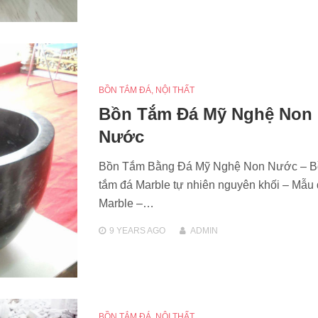
BỒN TẮM ĐÁ
,
NỘI THẤT
Bồn Tắm Đá Mỹ Nghệ Non
Nước
Bồn Tắm Bằng Đá Mỹ Nghệ Non Nước – B
tắm đá Marble tự nhiên nguyên khối – Mẫu 
Marble –…
9 YEARS
AGO
ADMIN
BỒN TẮM ĐÁ
,
NỘI THẤT