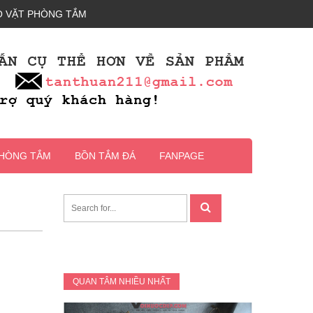
 VẶT PHÒNG TẮM
PHÒNG TẮM
BỒN TẮM ĐÁ
FANPAGE
QUAN TÂM NHIỀU NHẤT