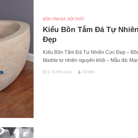
BỒN TẮM ĐÁ
,
NỘI THẤT
Kiểu Bồn Tắm Đá Tự Nhiê
Đẹp
Kiểu Bồn Tắm Đá Tự Nhiên Cực Đẹp – Bồ
Marble tự nhiên nguyên khối – Mẫu đá: Ma
9 YEARS
AGO
ADMIN