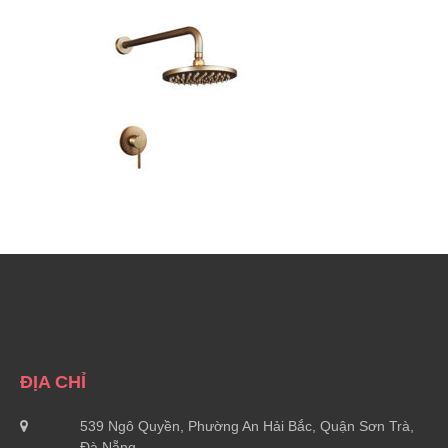
ĐỊA CHỈ
539 Ngô Quyền, Phường An Hải Bắc, Quận Sơn Trà,
Đà Nẵng