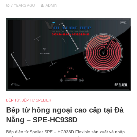
7 YEARS
AGO
ADMIN
BẾP TỪ
,
BẾP TỪ SPELIER
Bếp từ hồng ngoại cao cấp tại Đà
Nẵng – SPE-HC938D
Bếp điện từ Spelier SPE – HC938D Flexible sản xuất và nhập