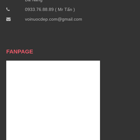
0933.76.88.89 ( Mr Tấn )
voinuocdep.com@gmail.com
FANPAGE