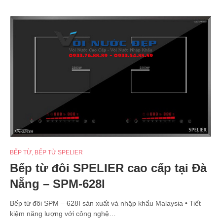
BẾP TỪ
,
BẾP TỪ SPELIER
Bếp từ đôi SPELIER cao cấp tại Đà
Nẵng – SPM-628I
Bếp từ đôi SPM – 628I sản xuất và nhập khẩu Malaysia • Tiết
kiệm năng lượng với công nghệ…