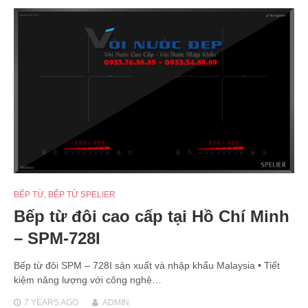
BẾP TỪ
,
BẾP TỪ SPELIER
Bếp từ đôi cao cấp tại Hồ Chí Minh
– SPM-728I
Bếp từ đôi SPM – 728I sản xuất và nhập khẩu Malaysia • Tiết
kiệm năng lượng với công nghệ…
7 YEARS
AGO
ADMIN