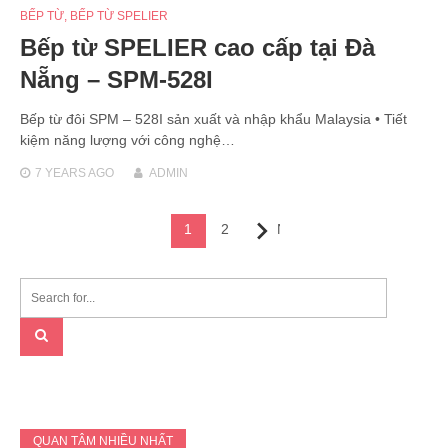
BẾP TỪ
,
BẾP TỪ SPELIER
Bếp từ SPELIER cao cấp tại Đà
Nẵng – SPM-528I
Bếp từ đôi SPM – 528I sản xuất và nhập khẩu Malaysia • Tiết
kiệm năng lượng với công nghệ…
7 YEARS
AGO
ADMIN
Posts
1
2
Next
navigation
QUAN TÂM NHIỀU NHẤT