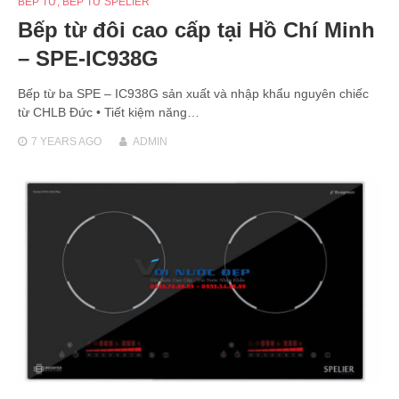
BẾP TỪ
,
BẾP TỪ SPELIER
Bếp từ đôi cao cấp tại Hồ Chí Minh
– SPE-IC938G
Bếp từ ba SPE – IC938G sản xuất và nhập khẩu nguyên chiếc
từ CHLB Đức • Tiết kiệm năng…
7 YEARS
AGO
ADMIN