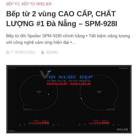
BẾP TỪ
,
BẾP TỪ SPELIER
Bếp từ 2 vùng CAO CẤP, CHẤT
LƯỢNG #1 Đà Nẵng – SPM-928I
Bếp từ đôi Spelier SPM-928I chính hãng • Tiết kiệm năng lượng
với công nghệ cảm ứng hiện đại •…
7 YEARS
AGO
ADMIN