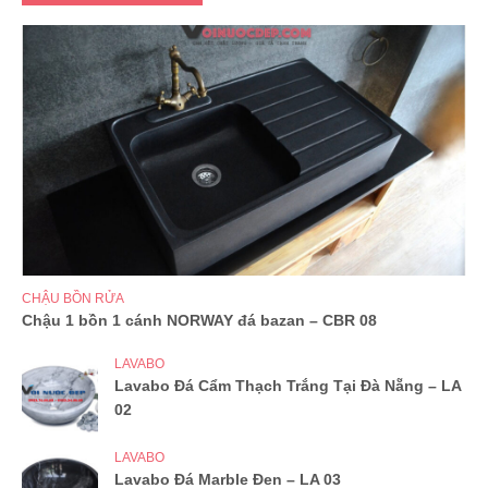
CHẬU BỒN RỬA
Chậu 1 bồn 1 cánh NORWAY đá bazan – CBR 08
LAVABO
Lavabo Đá Cẩm Thạch Trắng Tại Đà Nẵng – LA
02
LAVABO
Lavabo Đá Marble Đen – LA 03