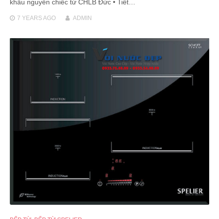
khẩu nguyên chiếc từ CHLB Đức • Tiết…
7 YEARS
AGO
ADMIN