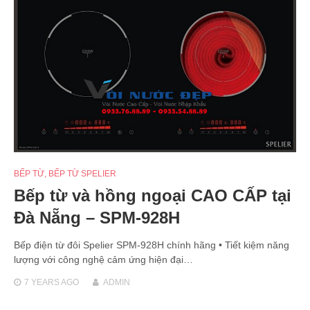
BẾP TỪ
,
BẾP TỪ SPELIER
Bếp từ và hồng ngoại CAO CẤP tại
Đà Nẵng – SPM-928H
Bếp điện từ đôi Spelier SPM-928H chính hãng • Tiết kiệm năng
lượng với công nghệ cảm ứng hiện đại…
7 YEARS
AGO
ADMIN