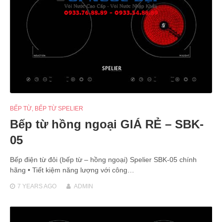
BẾP TỪ
,
BẾP TỪ SPELIER
Bếp từ hồng ngoại GIÁ RẺ – SBK-
05
Bếp điện từ đôi (bếp từ – hồng ngoại) Spelier SBK-05 chính
hãng • Tiết kiệm năng lượng với công…
7 YEARS
AGO
ADMIN